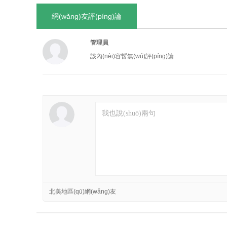
網(wǎng)友評(píng)論
管理員
該內(nèi)容暫無(wú)評(píng)論
北美地區(qū)網(wǎng)友