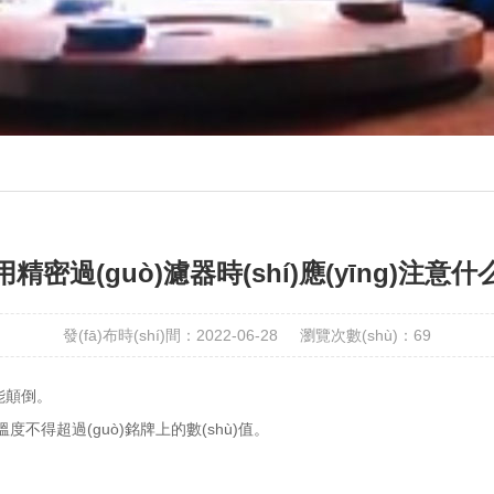
精密過(guò)濾器時(shí)應(yīng)注意什么
發(fā)布時(shí)間：2022-06-28
瀏覽次數(shù)：
69
不能顛倒。
溫度不得超過(guò)銘牌上的數(shù)值。