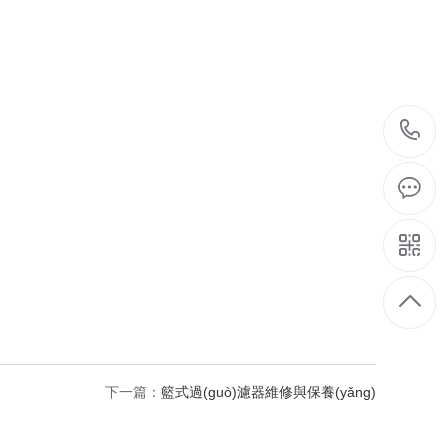
下一篇：
籃式過(guò)濾器維修與保養(yǎng)